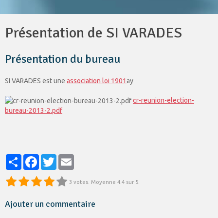
Présentation de SI VARADES
Présentation du bureau
SI VARADES est une
association loi 1901
ay
cr-reunion-election-
bureau-2013-2.pdf
Partager
Facebook
Twitter
Email
3
votes. Moyenne
4.4
sur 5.
Ajouter un commentaire