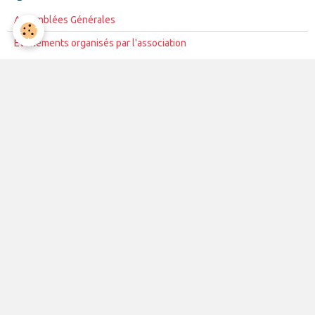
Assemblées Générales
Événements organisés par l'association
LOCATION
BARNUM
VAISSELLES
VIDEOPROJECTEUR
TABLES ET BANCS
BARS COMPTOIR
2014
2014
1
Article presse